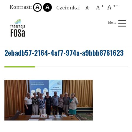
Skip
++
A
A
A
+
Kontrast:
A
Czcionka:
A
to
content
2ebadb57-2164-4af7-974a-a9bbb8761623